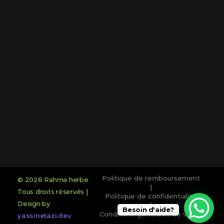
0660305553
0660734847
Adresse :
Lot chaimae N° 89 AV Riad Narjis -
FES
Réseaux sociaux :
Politique de remboursement
© 2026 Rahma herbe
|
Tous droits réservés |
Politique de confidentialité
Design by
|
Besoin d'aide?
Conditions générales de vente
yassinetazi.dev