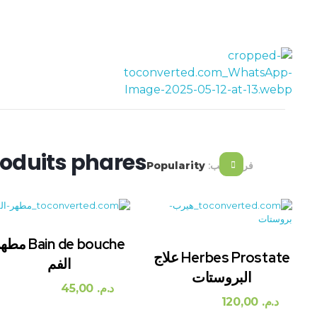
توصيل مجاني للطلبات فوق 300 درهم
rahmaherbe.ma
oduits phares
فرز حسب:
Popularity
Bain de bouche م
Herbes Prostate علاج
الفم
البروستات
د.م.
45,00
د.م.
120,00