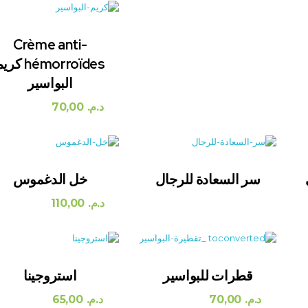
Crème anti-
hémorroïdes كر
البواسير
د.م.
70,00
سر السعادة للرجال
خل الدغموس
د.م.
110,00
قطرات للبواسير
استروجينا
د.م.
70,00
د.م.
65,00