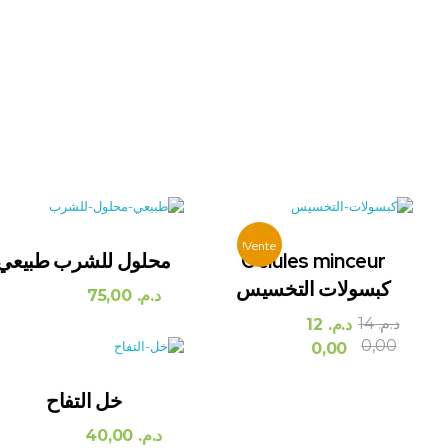
Vente!
Gélules minceur
محلول للشرب طبيعي
كبسولات التخسيس
د.م.
75,00
د.م.
14
د.م.
12
0,00
0,00
خل التفاح
د.م.
40,00